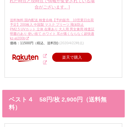
送料無料 国内配送 検査合格【予約販売 10営業日出荷
予定】200枚入 中国製 マスク プリーツ 飛沫防止
PM2.5 UVカット 立体 在庫あり 大人用 男女兼用 検査証
明書のあり 使い捨て ホワイト 耳が痛くならなく超快適
kz-al200b
価格：11500円（税込、送料別)
(2020/4/22時点)
楽天で購入
ベスト４ 58円/枚 2,900円（送料無
料）