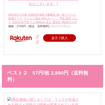
Mk0001S 50枚 全国送料無料 3層構造 使い捨てマスク,
普通サイズ, ウイルス飛沫 99%カット、 予防 風邪 ,ほこ
り ,花粉対策予防 大人用Mask 安全,通気性 Mk0001S
価格：2700円（税込、送料無料)
(2020/4/22時点)
楽天で購入
ベスト２ 57円/枚 2,890円（送料無
料）