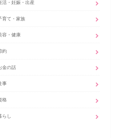
妊活・妊娠・出産
子育て・家族
美容・健康
節約
お金の話
仕事
資格
暮らし