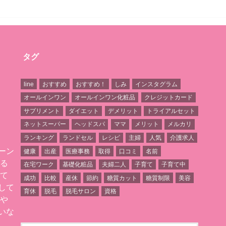
タグ
line
おすすめ
おすすめ！
しみ
インスタグラム
オールインワン
オールインワン化粧品
クレジットカード
サプリメント
ダイエット
デメリット
トライアルセット
ネットスーパー
ヘッドスパ
ママ
メリット
メルカリ
ランキング
ランドセル
レシピ
主婦
人気
介護求人
ーン
健康
出産
医療事務
取得
口コミ
名前
いる
在宅ワーク
基礎化粧品
夫婦二人
子育て
子育て中
育て
成功
比較
産休
節約
糖質カット
糖質制限
美容
して
育休
脱毛
脱毛サロン
資格
みや
いな