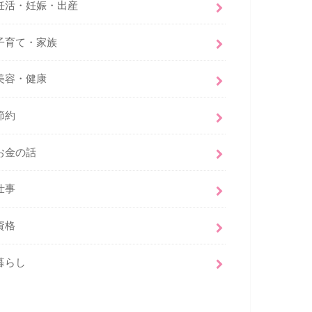
妊活・妊娠・出産
子育て・家族
美容・健康
節約
お金の話
仕事
資格
暮らし