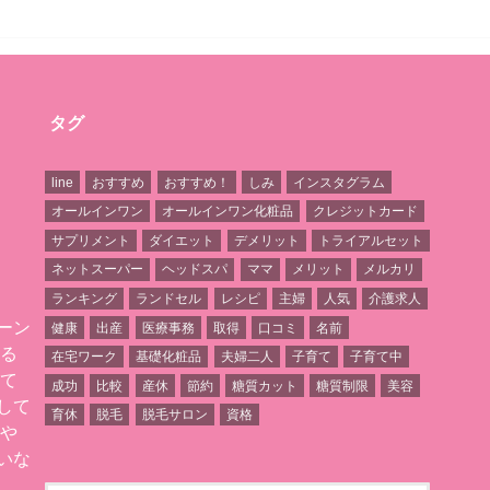
タグ
line
おすすめ
おすすめ！
しみ
インスタグラム
オールインワン
オールインワン化粧品
クレジットカード
サプリメント
ダイエット
デメリット
トライアルセット
ネットスーパー
ヘッドスパ
ママ
メリット
メルカリ
ランキング
ランドセル
レシピ
主婦
人気
介護求人
ーン
健康
出産
医療事務
取得
口コミ
名前
いる
在宅ワーク
基礎化粧品
夫婦二人
子育て
子育て中
育て
成功
比較
産休
節約
糖質カット
糖質制限
美容
して
育休
脱毛
脱毛サロン
資格
みや
いな