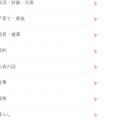
妊活・妊娠・出産
子育て・家族
美容・健康
節約
お金の話
仕事
資格
暮らし