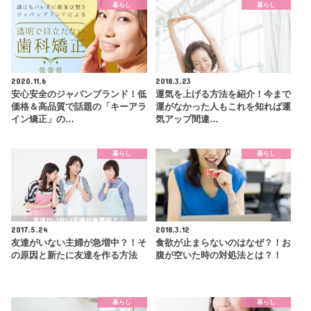
暮らし
暮らし
2020.11.6
2018.3.23
安心安全のジャパンブランド！低
運気を上げる方法を紹介！今まで
価格＆高品質で話題の「キーアラ
運がなかった人もこれを知れば運
イン矯正」の…
気アップ間違…
暮らし
暮らし
2017.5.24
2018.3.12
友達がいない主婦が急増中？！そ
食欲が止まらないのはなぜ？！お
の原因と新たに友達を作る方法
腹が空いた時の対処法とは？！
暮らし
暮らし