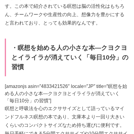
す。この本で紹介されている瞑想は脳の活性化はもちろ
ん、チームワークや生産性の向上、想像力を豊かにする
と言われており、とっても効果的なんです。
・瞑想を始める人の小さな本―クヨクヨ
とイライラが消えていく「毎日10分」の
習慣
[amazonjs asin=”4833421526″ locale=”JP” title=”瞑想を始
める人の小さな本―クヨクヨとイライラが消えていく
「毎日10分」の習慣”]
瞑想と呼吸法を心のエクササイズとして語っているマイ
ンドフルネス瞑想の本であり、文庫本より一回り大きい
くらいのコンパクトサイズなため持ち運びに便利です。
毎日手軽にできる5分間エクササイズや10分間エクササイ