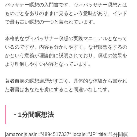
パッサナー瞑想の入門書です。ヴィパッサナー瞑想とは
ものごとをありのままに見るという意味があり、インド
で最も古い瞑想の一つと言われています。
本格的なヴィパッサナー瞑想の実践マニュアルとなって
いるのですが、内容も分かりやすく、なぜ瞑想をするの
かという意義が理論的に説明されており、瞑想の効果を
より理解しやすい内容となっています。
著者自身の瞑想遍歴がすごく、具体的な体験から書かれ
た著書はあなたを虜にすること間違いなしです。
・1分間瞑想法
[amazonjs asin=”4894517337″ locale=”JP” title=”1分間瞑