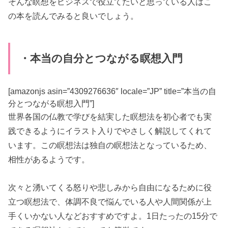
そんな瞑想をビジネスで役立てたいと思っている人はこ
の本を読んでみると良いでしょう。
・本当の自分とつながる瞑想入門
[amazonjs asin=”4309276636″ locale=”JP” title=”本当の自
分とつながる瞑想入門”]
世界各国の仏教で学びを結実した瞑想法を初心者でも実
践できるようにイラスト入りでやさしく解説してくれて
います。この瞑想法は独自の瞑想法となっているため、
相性があるようです。
次々と湧いてくる怒りや悲しみから自由になるために役
立つ瞑想法で、体調不良で悩んでいる人や人間関係が上
手くいかない人などおすすめですよ。1日たったの15分で