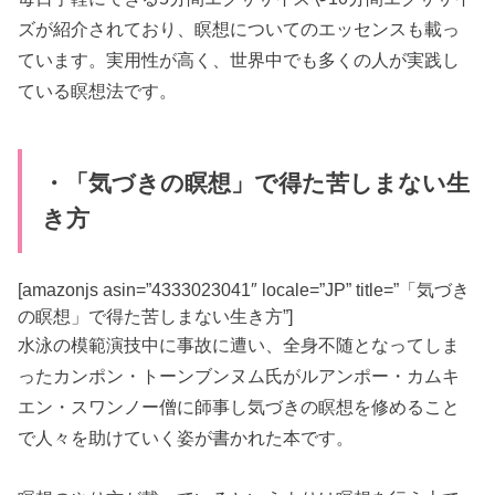
ズが紹介されており、瞑想についてのエッセンスも載っ
ています。実用性が高く、世界中でも多くの人が実践し
ている瞑想法です。
・「気づきの瞑想」で得た苦しまない生
き方
[amazonjs asin=”4333023041″ locale=”JP” title=”「気づき
の瞑想」で得た苦しまない生き方”]
水泳の模範演技中に事故に遭い、全身不随となってしま
ったカンポン・トーンブンヌム氏がルアンポー・カムキ
エン・スワンノー僧に師事し気づきの瞑想を修めること
で人々を助けていく姿が書かれた本です。