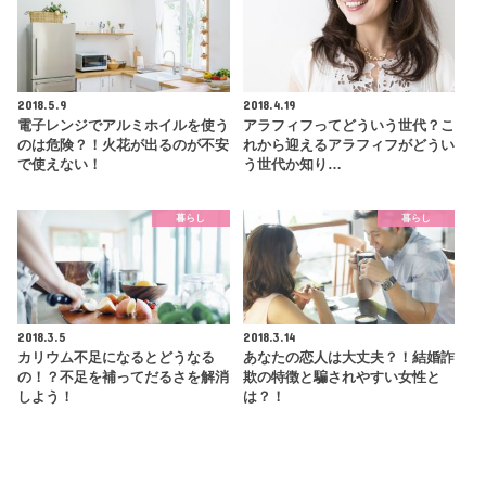
2018.5.9
2018.4.19
電子レンジでアルミホイルを使う
アラフィフってどういう世代？こ
のは危険？！火花が出るのが不安
れから迎えるアラフィフがどうい
で使えない！
う世代か知り…
暮らし
暮らし
2018.3.5
2018.3.14
カリウム不足になるとどうなる
あなたの恋人は大丈夫？！結婚詐
の！？不足を補ってだるさを解消
欺の特徴と騙されやすい女性と
しよう！
は？！