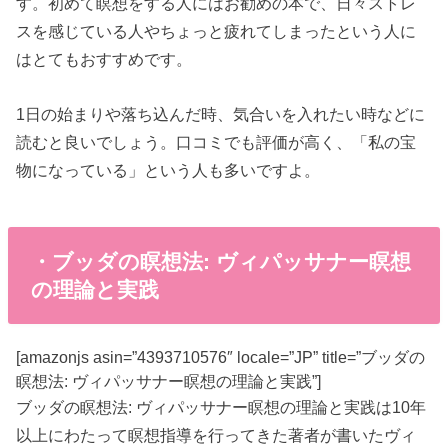
す。初めて瞑想をする人にはお勧めの本で、日々ストレ
スを感じている人やちょっと疲れてしまったという人に
はとてもおすすめです。
1日の始まりや落ち込んだ時、気合いを入れたい時などに
読むと良いでしょう。口コミでも評価が高く、「私の宝
物になっている」という人も多いですよ。
・ブッダの瞑想法: ヴィパッサナー瞑想
の理論と実践
[amazonjs asin=”4393710576″ locale=”JP” title=”ブッダの
瞑想法: ヴィパッサナー瞑想の理論と実践”]
ブッダの瞑想法: ヴィパッサナー瞑想の理論と実践は10年
以上にわたって瞑想指導を行ってきた著者が書いたヴィ