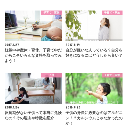
子育て・家族
子育て・家族
2017.1.27
2017.6.19
妊娠中や産休・育休、子育て中だ
自分が嫌いな人っている？自分を
からこそいろんな資格を取ってみ
好きになるにはどうしたら良い？
よう！
子供
子育て・家族
2018.1.24
2016.9.23
反抗期がない子供って本当に危険
子供の身長に必要なのはアルギニ
なの？その理由や特徴を紹介
ン！？カルシウムじゃなかったの
か！