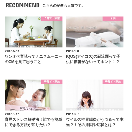
RECOMMEND
こちらの記事も人気です。
子育て・家族
子供
2017.5.17
2018.1.11
ワンオペ育児ってナニ？ムーニー
IQOS(アイコス)の副流煙って子
のCMを見て思うこと
供に影響がないってホント！？
子育て・家族
子育て・家族
2017.3.17
2017.5.6
育児ストレス解消法！誰でも簡単
ウイルス性胃腸炎がうつるって本
にできる方法が知りたい？
当？！その原因や症状とは？