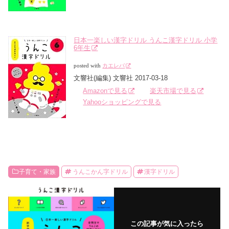
日本一楽しい漢字ドリル うんこ漢字ドリル 小学
6年生
posted with
カエレバ
文響社(編集) 文響社 2017-03-18
Amazonで見る
楽天市場で見る
Yahooショッピングで見る
子育て・家族
うんこかん字ドリル
漢字ドリル
この記事が気に入ったら