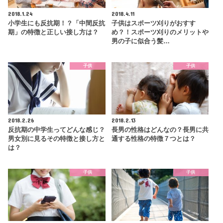
2018.1.24
2018.4.11
小学生にも反抗期！？「中間反抗
子供はスポーツ刈りがおすす
期」の特徴と正しい接し方は？
め？！スポーツ刈りのメリットや
男の子に似合う髪…
子供
子供
2018.2.26
2018.2.13
反抗期の中学生ってどんな感じ？
長男の性格はどんなの？長男に共
男女別に見るその特徴と接し方と
通する性格の特徴７つとは？
は？
子供
子供