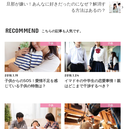
旦那が嫌い！あんなに好きだったのになぜ？解消す
る方法はあるの？
RECOMMEND
こちらの記事も人気です。
子供
子供
2018.1.19
2018.1.24
子供からのSOS！愛情不足を感
イマドキの中学生の恋愛事情！親
じている子供の特徴は？
はどこまで干渉するべき？
子供
子供